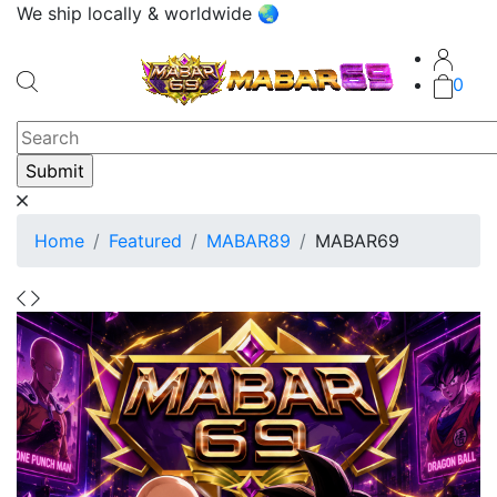
We ship locally & worldwide 🌏
0
Home
Featured
MABAR89
MABAR69