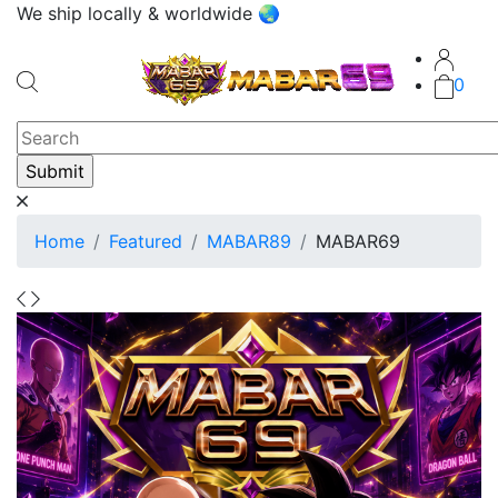
We ship locally & worldwide 🌏
0
Home
Featured
MABAR89
MABAR69