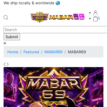
We ship locally & worldwide 🌏
0
Home
Featured
MABAR89
MABAR69