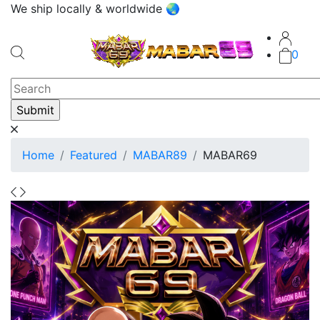
We ship locally & worldwide 🌏
0
Home
Featured
MABAR89
MABAR69